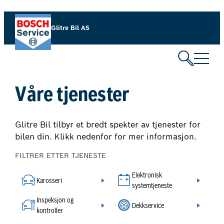
Hopp
til
Glitre Bil AS
innhold
Våre tjenester
Glitre Bil tilbyr et bredt spekter av tjenester for
bilen din. Klikk nedenfor for mer informasjon.
FILTRER ETTER TJENESTE
Elektronisk
Karosseri
systemtjeneste
Inspeksjon og
Dekkservice
kontroller